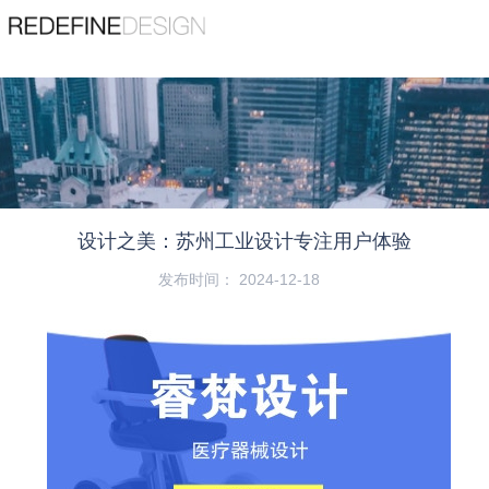
苏州睿梵工业设计有限公司
Suzhou Ruifan Industrial Design Co., Ltd
精品案例
查看更多
服务热线
宠物用品
189 1353 7782
机器人
设计之美：苏州工业设计专注用户体验
首页
/
动态
/
公司动态
/
设计之美：苏州工业设计专注用户体验
机械设备
发布时间： 2024-12-18
吸尘器
医疗器械
园林工具