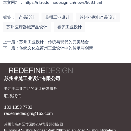
本文网址： https://rf.redefinedesign.cn/news/568.html
标签：
产品设计
苏州工业设计
苏州小家电产品设计
苏州医疗器械产品设计
睿梵工业设计
上一篇：
苏州工业设计：传统与现代的完美结合
下一篇：
传统文化在苏州工业设计中的传承与创新
相关文章
苏州睿梵工业设计有限公司
专注于工业产品的设计研发服务
什么是产品外观设计、产品外观设计的三大要点
2022-10-21
联系我们
189 1353 7782
产品外观设计
2022-10-21
redefinedesign@163.com
苏州市高新区竹园路209号苏州创业园
如何做好【系列化】产品设计？
2022-10-24
Building 4,Suzhou Pioneer Park,209zhuyuan Road, Suzhou High-tech