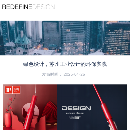
苏州睿梵工业设计有限公司
Suzhou Ruifan Industrial Design Co., Ltd
精品案例
查看更多
服务热线
宠物用品
189 1353 7782
机器人
绿色设计，苏州工业设计的环保实践
首页
/
动态
/
公司动态
/
绿色设计，苏州工业设计的环保实践
机械设备
发布时间： 2025-04-25
吸尘器
医疗器械
园林工具