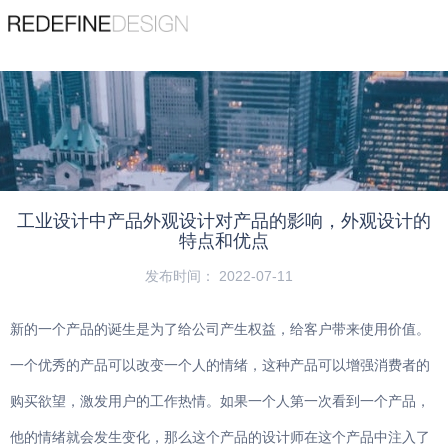
苏州睿梵工业设计有限公司
Suzhou Ruifan Industrial Design Co., Ltd
精品案例
查看更多
服务热线
宠物用品
189 1353 7782
机器人
工业设计中产品外观设计对产品的影响，外观设计的
首页
/
动态
/
设计资讯
/
工业设计中产品外观设计对产品的影响，外观
特点和优点
设计的特点和优点
机械设备
发布时间： 2022-07-11
吸尘器
新的一个产品的诞生是为了给公司产生权益，给客户带来使用价值。
医疗器械
一个优秀的产品可以改变一个人的情绪，这种产品可以增强消费者的
购买欲望，激发用户的工作热情。如果一个人第一次看到一个产品，
园林工具
他的情绪就会发生变化，那么这个产品的设计师在这个产品中注入了