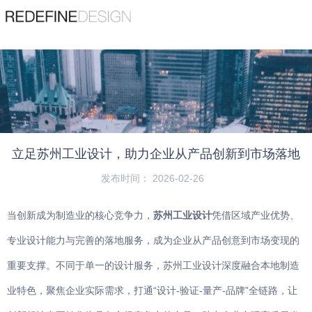
苏州睿梵工业设计有限公司
Suzhou Ruifan Industrial Design Co., Ltd
精品案例
查看更多
服务热线
宠物用品
189 1353 7782
机器人
立足苏州工业设计，助力企业从产品创新到市场落地
首页
/
动态
/
设计资讯
/
立足苏州工业设计，助力企业从产品创新到市
场落地
机械设备
发布时间： 2026-02-26
吸尘器
当创新成为制造业的核心竞争力，
苏州工业设计
凭借区域产业优势、
专业设计能力与完善的落地服务，成为企业从产品创意到市场变现的
医疗器械
重要支撑。不同于单一的设计服务，苏州工业设计深度融合本地制造
园林工具
业特色，聚焦企业实际需求，打通“设计-验证-量产-品牌”全链路，让