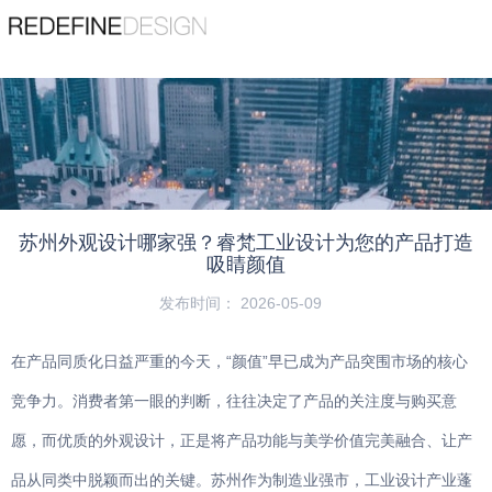
苏州睿梵工业设计有限公司
Suzhou Ruifan Industrial Design Co., Ltd
精品案例
查看更多
服务热线
宠物用品
189 1353 7782
机器人
苏州外观设计哪家强？睿梵工业设计为您的产品打造
首页
/
动态
/
公司动态
/
苏州外观设计哪家强？睿梵工业设计为您的产
吸睛颜值
品打造吸睛颜值
机械设备
发布时间： 2026-05-09
吸尘器
在产品同质化日益严重的今天，“颜值”早已成为产品突围市场的核心
医疗器械
竞争力。消费者第一眼的判断，往往决定了产品的关注度与购买意
愿，而优质的外观设计，正是将产品功能与美学价值完美融合、让产
园林工具
品从同类中脱颖而出的关键。苏州作为制造业强市，工业设计产业蓬