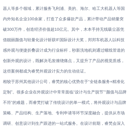
器人等多个领域，累计服务飞利浦、美的、海尔、哈工大机器人等国
内外知名企业100余家，打造了众多爆款产品，累计带动产品销量突
破300万件，创造经济价值超10亿元。其中，木本手持无线吸尘器凭
借靓丽颜值与轻量化设计斩获IF国际设计大奖，邦邦车机器人以科技
感外观与便捷折叠设计成为行业标杆，秒新洗地机则通过螺线管道的
创新外观的设计，既解决毛发缠绕痛点，又提升了产品的视觉质感，
这些案例都成为睿梵外观设计实力的生动佐证。
相较于苏州其他设计公司，睿梵的核心优势在于“全链条服务+精准化
定制”。很多企业在外观设计中常常面临“设计与生产脱节”“颜值与品牌
不符”的难题，而睿梵打破了传统设计的单一模式，将外观设计与品牌
策略、产品结构、生产落地、专利申请等环节深度融合，提供从市场
调研、创意设计到生产跟进的一站式服务。在设计前期，睿梵会深入