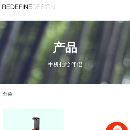
苏州睿梵工业设计有限公司
Suzhou Ruifan Industrial Design Co., Ltd
精品案例
查看更多
服务热线
产品
宠物用品
189 1353 7782
机器人
手机拍照伴侣
机械设备
吸尘器
首页
/
产品
/
360°云台
分类
医疗器械
园林工具